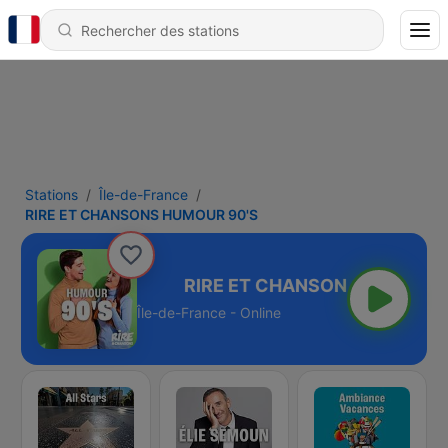
Stations
Île-de-France
RIRE ET CHANSONS HUMOUR 90'S
 HUMOUR 90'S
Île-de-France - Online