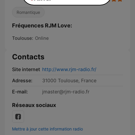
Romantique
Fréquences RJM Love:
Toulouse:
Online
Contacts
Site internet
http://www.rjm-radio.fr/
Adresse:
31000 Toulouse, France
E-mail:
jmaster@rjm-radio.fr
Réseaux sociaux
Mettre à jour cette information radio