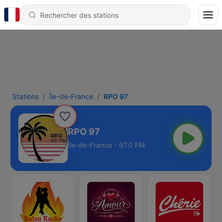
Stations
Île-de-France
RPO 97
RPO 97
Île-de-France - 97.0 FM