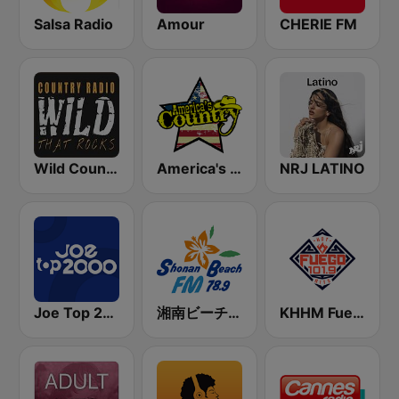
Salsa Radio
Amour
CHERIE FM
Wild Country Music Radio
America's Country
NRJ LATINO
Joe Top 2000
湘南ビーチFM (Shonan Beach FM)
KHHM Fuego 101.9