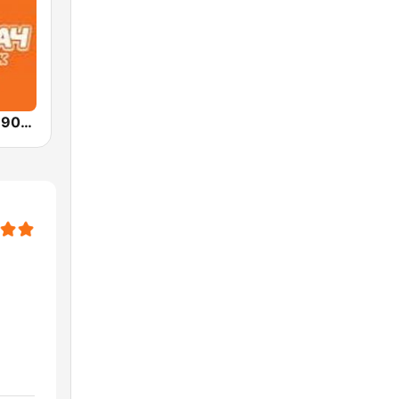
DFM Дискач 90х (DFM Disco 90s)