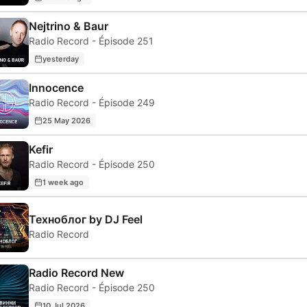
Nejtrino & Baur
Radio Record - Épisode 251
yesterday
Innocence
Radio Record - Épisode 249
25 May 2026
Kefir
Radio Record - Épisode 250
1 week ago
Техноблог by DJ Feel
Radio Record
Radio Record New
Radio Record - Épisode 250
10 Jul 2026