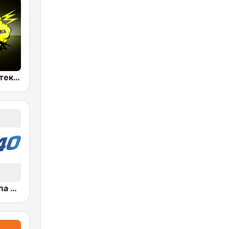
Супердискотека 90х Радио Рекорд (Radio Record 90s Superdisco)
Топ 40 Европа Плюс (Top 40 Europa Plus)