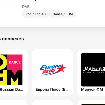
DAB
Pop / Top 40
Danse / EDM
s connexes
DFM Russian Dance
Европа Плюс (Europa Plus)
Маруся ФМ