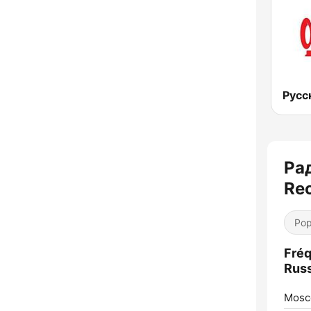
Русс
Рад
Rec
Pop
Fréq
Russ
Mosc