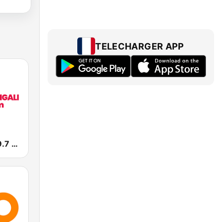
TELECHARGER APP
B&B Kigali 89.7 FM