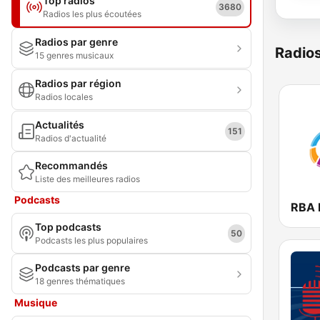
Top radios
3680
Radios les plus écoutées
Radios par genre
Radio
15 genres musicaux
Radios par région
Radios locales
Actualités
151
Radios d'actualité
Recommandés
Liste des meilleures radios
Podcasts
Top podcasts
50
Podcasts les plus populaires
Podcasts par genre
18 genres thématiques
Musique