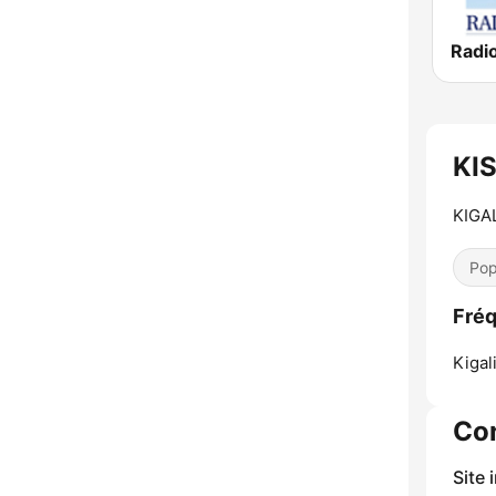
KI
KIGA
Pop
Fré
Kigali
Co
Site 