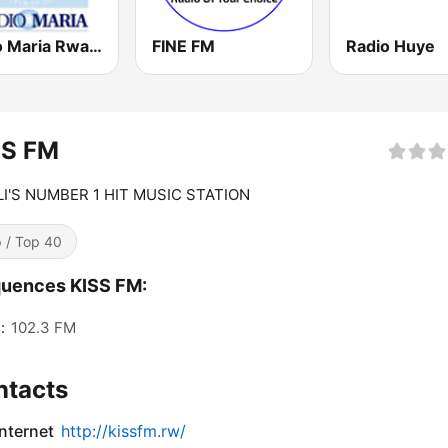
Radio Maria Rwanda
FINE FM
Radio Huye
SS FM
LI'S NUMBER 1 HIT MUSIC STATION
 / Top 40
quences KISS FM:
:
102.3 FM
ntacts
internet
http://kissfm.rw/