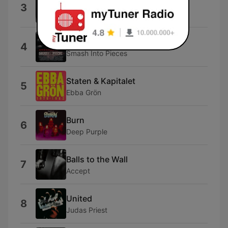
Är det här det är party?
3
Rasmus Gozzi
Colder
4
Smash Into Pieces
Staten & Kapitalet
5
Ebba Grön
Burn
6
Deep Purple
Balls to the Wall
7
Accept
United
8
Judas Priest