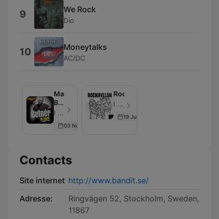
We Rock
9
Dio
Moneytalks
10
AC/DC
Magnus
Rockhyllan
Betnér
I LIKE RADIO - Épisode 187
Podcast
I LIKE RADIO - Épisode 29
19 Jun 2026
03 Nov 2015
Contacts
Site internet
http://www.bandit.se/
Adresse:
Ringvägen 52, Stockholm, Sweden,
11867