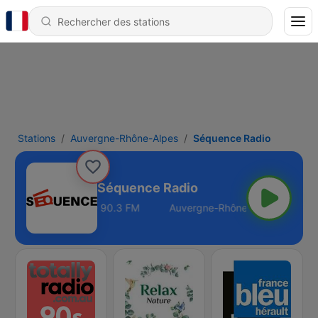
Stations
Auvergne-Rhône-Alpes
Séquence Radio
Séquence Radio
ergne-Rhône-Alpes - 90.3 FM