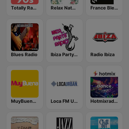
Totally Radio 90s
Relax Nature
France Bleu Hérault
Blues Radio
Ibiza Party Radio
Radio Ibiza
MuyBuena Ibiza
Loca FM Urban
Hotmixradio Dance