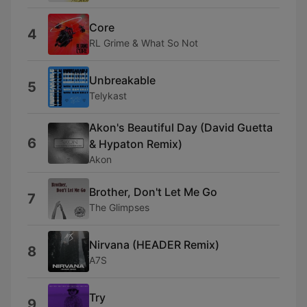
Core
4
RL Grime & What So Not
Unbreakable
5
Telykast
Akon's Beautiful Day (David Guetta
6
& Hypaton Remix)
Akon
Brother, Don't Let Me Go
7
The Glimpses
Nirvana (HEADER Remix)
8
A7S
Try
9