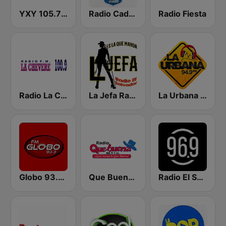
YXY 105.7 FM
Radio Cadena YSKL La Poderosa
Radio Fiesta
Radio La Chevere 100.9 FM
La Jefa Radio El Salvador
La Urbana 94.9 FM
Globo 93.3 FM
Que Buena 88.9 FM
Radio El Salvador | 96.9 FM