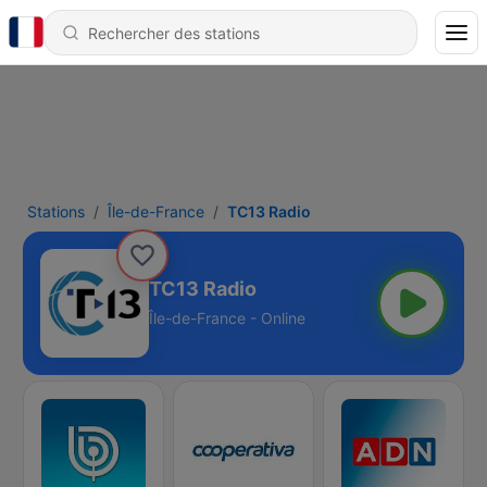
Stations
Île-de-France
TC13 Radio
TC13 Radio
Île-de-France - Online