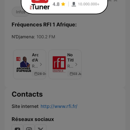
Infos
Fréquences RFI 1 Afrique:
N'Djamena:
100.2 FM
Archives
No
d'Afrique
Title
RFI - Épisode 24
RFI - Épisode 1
28 Oct 2023
03 Jun 2026
Contacts
Site internet
http://www.rfi.fr/
Réseaux sociaux