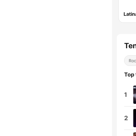
Lati
Te
Ro
Top 
1
2