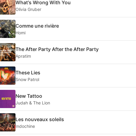
What's Wrong With You
Olivia Gruber
Comme une rivière
Homi
The After Party After the After Party
Apratim
These Lies
Snow Patrol
New Tattoo
Judah & The Lion
Les nouveaux soleils
Indochine