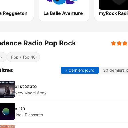
na Reggaeton
La Belle Aventure
myRock Radi
ndance Radio Pop Rock
ck
Pop / Top 40
titres
7 derniers jours
30 derniers j
51st State
New Model Army
Birth
Jack Pleasants