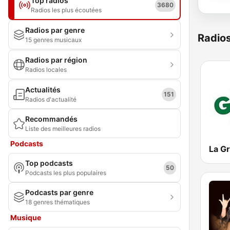
Top radios
3680
Radios les plus écoutées
Radios par genre
Radio
15 genres musicaux
Radios par région
Radios locales
Actualités
151
Radios d'actualité
Recommandés
Liste des meilleures radios
Podcasts
Top podcasts
50
Podcasts les plus populaires
Podcasts par genre
18 genres thématiques
Musique