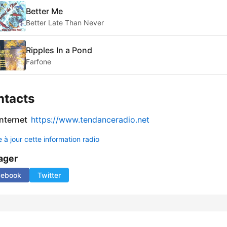
Better Me
Better Late Than Never
Ripples In a Pond
Farfone
ntacts
internet
https://www.tendanceradio.net
 à jour cette information radio
ager
cebook
Twitter