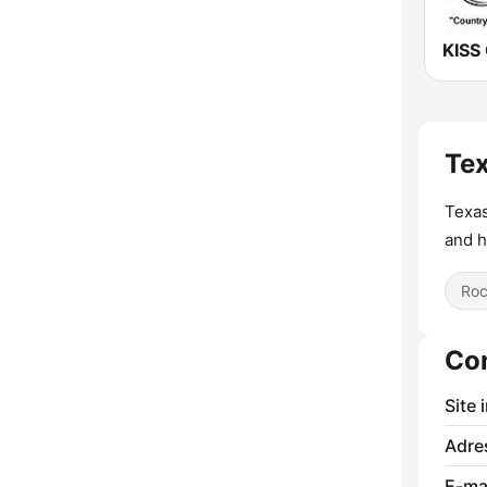
KISS
Te
Texas
and h
Ro
Co
Site 
Adre
E-mai