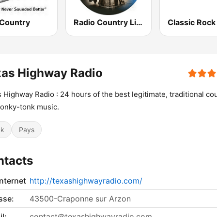
 Country
Radio Country Live
xas Highway Radio
 Highway Radio : 24 hours of the best legitimate, traditional co
onky-tonk music.
ck
Pays
ntacts
internet
http://texashighwayradio.com/
sse:
43500-Craponne sur Arzon
l:
contact@texashighwayradio.com