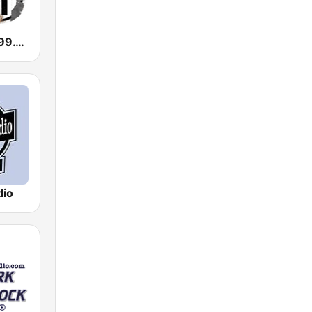
KNES Texas 99.1 FM
dio