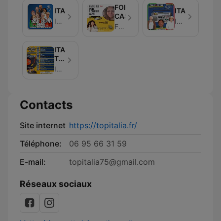
FORMATO
ITALOSCOPIE
ITALOSCOPIE
CASA
ITALOSCOPIE
ITALOSCOPIE
FORMATO CASA
ITALIA
TOP
2
ITALIA TOP 2 Mai 2026
Mai
2026
Contacts
Site internet
https://topitalia.fr/
Téléphone:
06 95 66 31 59
E-mail:
topitalia75@gmail.com
Réseaux sociaux