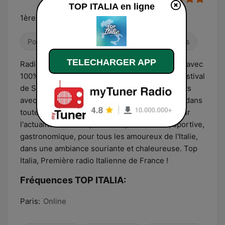
TOP ITALIA en ligne
1ère radio italienne de france !
Pop / Top 40
Variété
Infos internationales
TELECHARGER APP
Radio Top Italia, 1ère radio italienne de France avec
100% de hits et de nouveautés italiennes, le Festival
de Sanremo, interviews exclusives, partenariats
avec des concerts et des événements italiens dans
toute la France et des émissions en français sur
l'actualité culturelle, musicale, associative, sportive,
gastronomique, pour tous les amoureux de l'Italie,
dans une ambiance souriante et chaleureuse. Top
Italia, Première radio Italienne de France !
Fréquences TOP ITALIA:
Paris:
Online