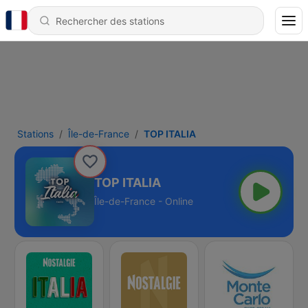
Stations
Île-de-France
TOP ITALIA
TOP ITALIA
Île-de-France - Online