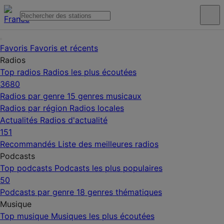
Favoris
Favoris et récents
Radios
Top radios
Radios les plus écoutées
3680
Radios par genre
15 genres musicaux
Radios par région
Radios locales
Actualités
Radios d'actualité
151
Recommandés
Liste des meilleures radios
Podcasts
Top podcasts
Podcasts les plus populaires
50
Podcasts par genre
18 genres thématiques
Musique
Top musique
Musiques les plus écoutées