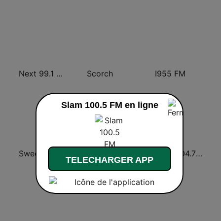
Next 99.1 FM
Scorch
I955 FM
Slam 100.5 FM en ligne
Sweet 100 FM
107.7 FM Music For Life
More 104.7 FM
TELECHARGER APP