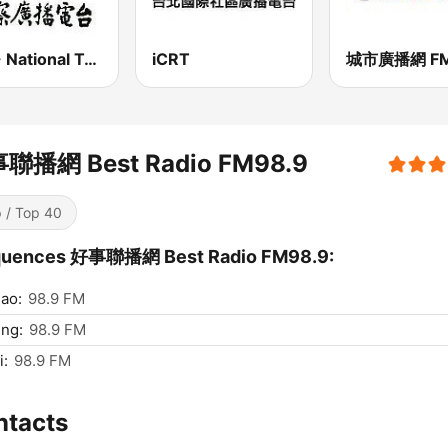
PBS - National Transportation
iCRT
聯播網 Best Radio FM98.9
 / Top 40
quences 好事聯播網 Best Radio FM98.9:
ao:
98.9 FM
ng:
98.9 FM
i:
98.9 FM
ntacts