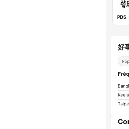
好事
Pop
Fré
Banqi
Keelu
Taipe
Co