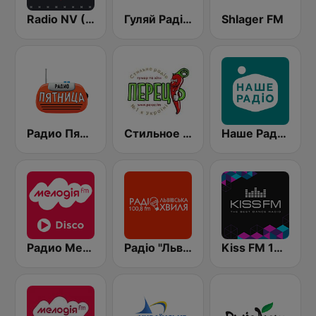
Radio NV (Радіо НВ)
Гуляй Радіо (Guliay Radio)
Shlager FM
Радио Пятница (Pyatnica)
Стильное Радио - Перец ФМ (Stilnoe, perec fm)
Наше Радио (Nashe Radio) 107.9
Радио Мелодия (Radio Melodia Disco)
Радіо "Львівська Хвиля" Lviv.fm 100.8
Kiss FM 106.5 (Кисc ФМ)