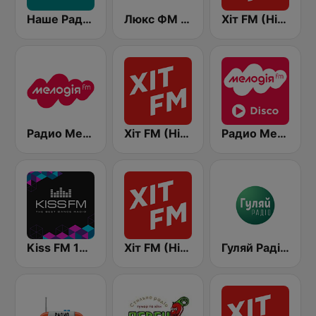
Наше Радио (Nashe Radio) 107.9
Люкс ФМ Україна - Lux FM Ukraine
Хіт FM (Hit FM)
Радио Мелодия (Radio Melodia)
Хіт FM (Hit FM) - Top
Радио Мелодия (Radio Melodia Disco)
Kiss FM 106.5 (Кисc ФМ)
Хіт FM (Hit FM) - Best
Гуляй Радіо (Guliay Radio)