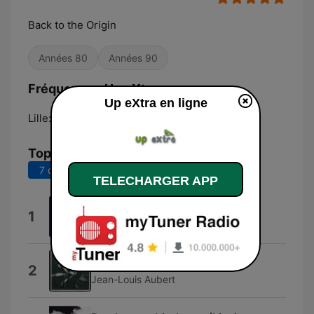
Back to the Origin
Années 80
Années 90
Fréquences Up eXtra:
Up eXtra en ligne
Lille:
105.2 FM
Top titres
7 derniers jours
30 derniers jours
TELECHARGER APP
Grimaud
1
Laurent Voulzy
Voila c'est fini (live)
2
Jean-Louis Aubert