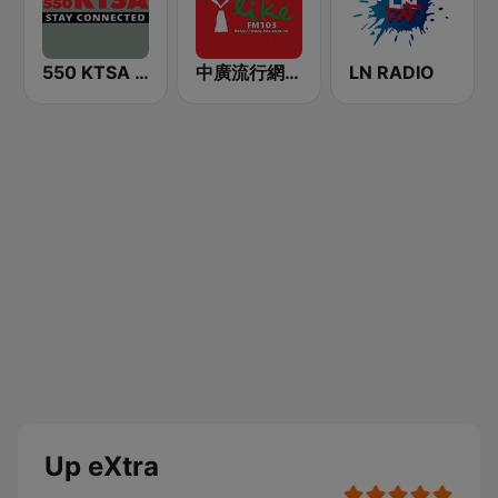
550 KTSA AM
中廣流行網 I like radio
LN RADIO
Up eXtra