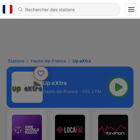
Stations
Hauts-de-France
Up eXtra
Up eXtra
Hauts-de-France - 105.2 FM