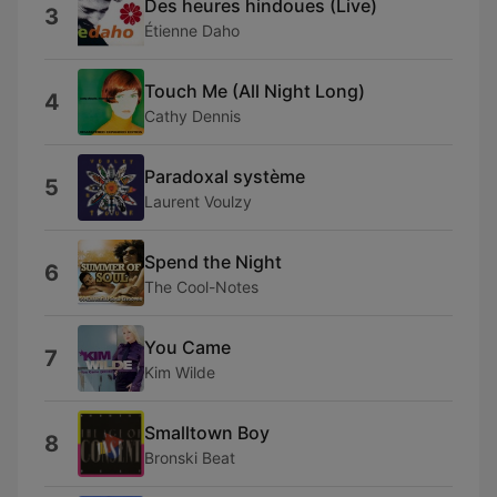
Des heures hindoues (Live)
3
Étienne Daho
Touch Me (All Night Long)
4
Cathy Dennis
Paradoxal système
5
Laurent Voulzy
Spend the Night
6
The Cool-Notes
You Came
7
Kim Wilde
Smalltown Boy
8
Bronski Beat