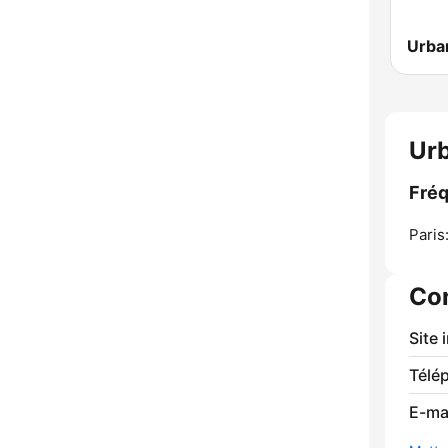
Urb
Fréq
Paris
Co
Site 
Télé
E-mai