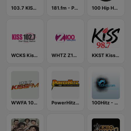
103.7 KISS FM
181.fm - Power 181 (Top 40)
100 Hip Hop and RNB FM
WCKS Kiss 102.7
WHTZ Z100 New York
KKST Kiss FM 98.7
WWFA 102.7 Kiss FM
PowerHitz NY
100Hitz - Hot Hitz