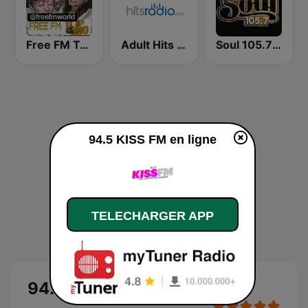
Free FM Top 100 USA
Adult Hits - Hits Radio
Soul 105.7 FM
94.5 KISS FM en ligne
TELECHARGER APP
94.5 KISS FM