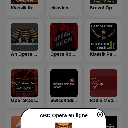
Klassik Radio Opera
classicnl Opera
Bravo! Ópera radio
An Opera Celebration
Opera Room
Klassik Radio Best of Oper
OperaRadio (MRG.fm)
SwissRadio.ch Classical Opera
Radio Mozart Italia
ABC Opera en ligne