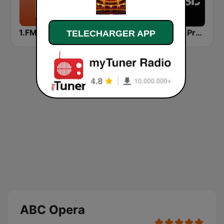
1.FM - Otto's Opera
All Time Hits Radio Opera
Classic Praha
TELECHARGER APP
ABC Opera