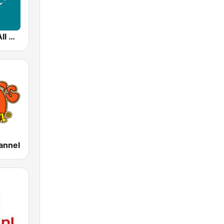
99.5 WCRB All Classical
annel