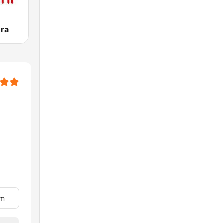
era
im