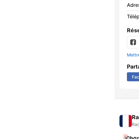
Adre
Télé
Rése
Mettre
Part
Fa
Ra
Rad