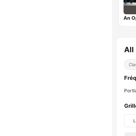
All
Cla
Fréq
Portl
Gril
L