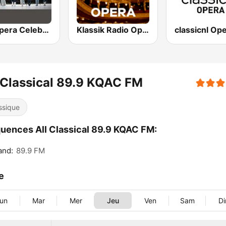
An Opera Celebration
Klassik Radio Opera
classicnl Op
 Classical 89.9 KQAC FM
ssique
uences All Classical 89.9 KQAC FM:
and:
89.9 FM
le
un
Mar
Mer
Jeu
Ven
Sam
D