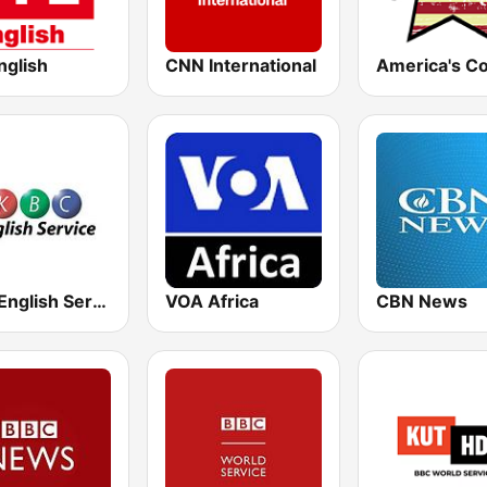
nglish
CNN International
KBC English Service
VOA Africa
CBN News