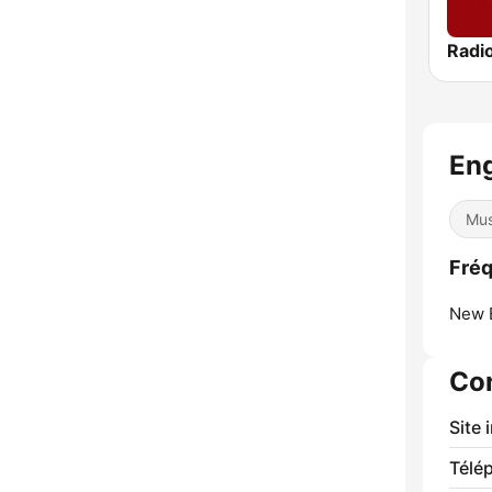
En
Mus
Fréq
New B
Co
Site 
Télé