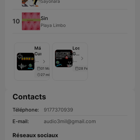
Sayonara
Sin
10
Playa Limbo
Más
Los
Cumbia
GRANDES
del
jose Luis Arcos - Épisode 6
jose Luis Arcos - Épisode 5
Rock
01 Mar 2020
28 Feb 2020
-
27 min
Pop
Contacts
Téléphone:
9177370939
E-mail:
audio3mil@gmail.com
Réseaux sociaux