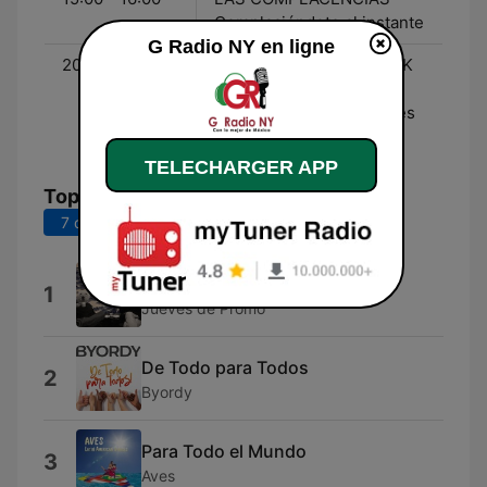
Complaciéndote al instante
G Radio NY en ligne
20:00 - 21:00
LOS GRANDES DEL ROCK
🎸 POP - Los éxitos que
han dejado huella a través
de los años.
TELECHARGER APP
Top titres
7 derniers jours
30 derniers jours
Servicios
1
Jueves de Promo
De Todo para Todos
2
Byordy
Para Todo el Mundo
3
Aves