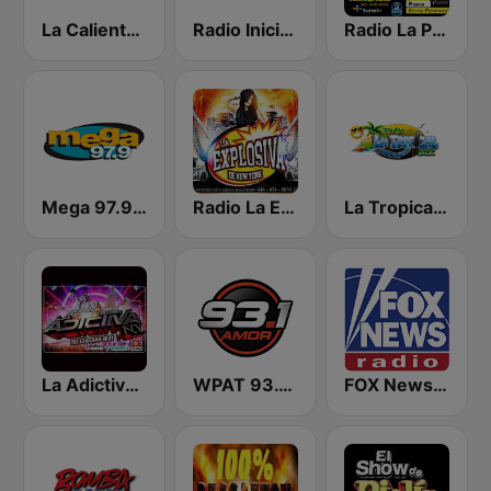
La Caliente de NY
Radio Iniciador
Radio La Poblanita
Mega 97.9 FM
Radio La Explosiva de New York
La Tropical MX
La Adictiva NY
WPAT 93.1 Amor FM
FOX News Radio