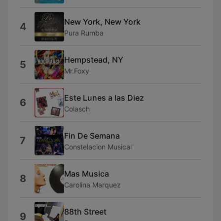
New York, New York
4
Pura Rumba
Hempstead, NY
5
Mr.Foxy
Este Lunes a las Diez
6
Colasch
Fin De Semana
7
Constelacion Musical
Mas Musica
8
Carolina Marquez
88th Street
9