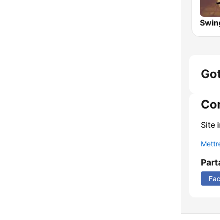
Swin
Got
Co
Site 
Mettre
Part
Fa