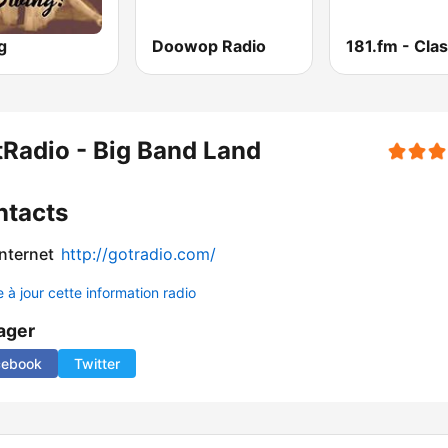
g
Doowop Radio
Radio - Big Band Land
ntacts
internet
http://gotradio.com/
 à jour cette information radio
ager
cebook
Twitter