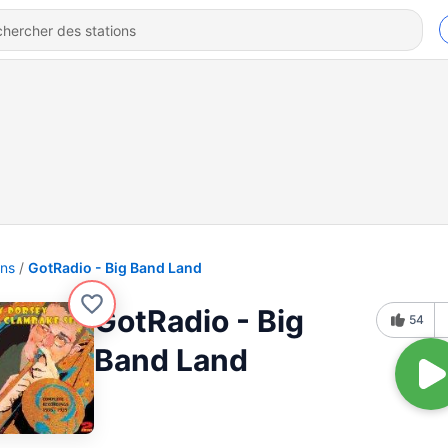
ons
GotRadio - Big Band Land
GotRadio - Big
54
Band Land