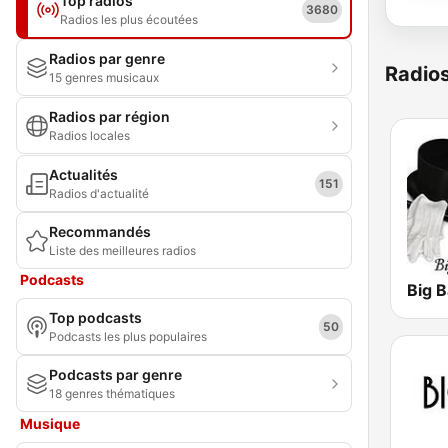
Top radios
3680
Radios les plus écoutées
Radios par genre
Radio
15 genres musicaux
Radios par région
Radios locales
Actualités
151
Radios d'actualité
Recommandés
Liste des meilleures radios
Podcasts
Big B
Top podcasts
50
Podcasts les plus populaires
Podcasts par genre
18 genres thématiques
Musique