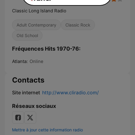
Classic Long Island Radio
Adult Contemporary
Classic Rock
Old School
Fréquences Hits 1970-76:
Atlanta:
Online
Contacts
Site internet
http://www.cliradio.com/
Réseaux sociaux
Mettre à jour cette information radio