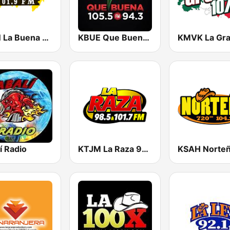
KLBN La Buena 101.9 FM
KBUE Que Buena 105.5 / 94.3 FM (US Only)
í Radio
KTJM La Raza 98.5 / 103.3 FM KJOJ