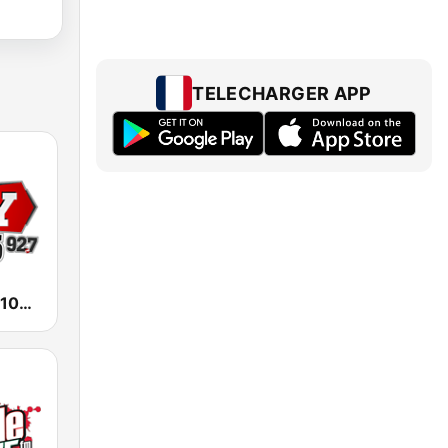
TELECHARGER APP
KESO La Ley 102.5 and 92.7 FM