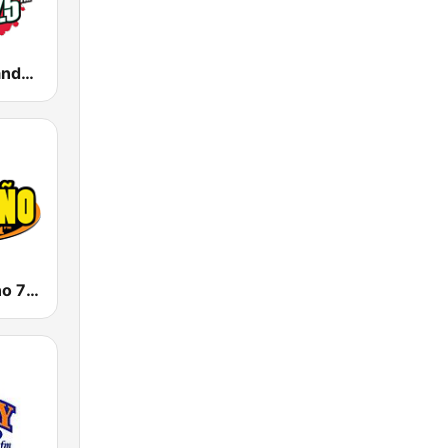
KMVK La Grande 107.5 FM
KSAH Norteño 720 y 104.1