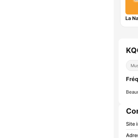
KQQ
Mus
Fréq
Beau
Co
Site 
Adre