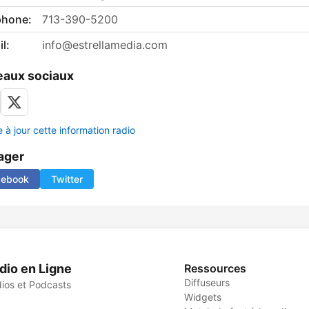
phone:
713-390-5200
l:
info@estrellamedia.com
aux sociaux
 à jour cette information radio
ager
cebook
Twitter
dio en Ligne
Ressources
Diffuseurs
ios et Podcasts
Widgets