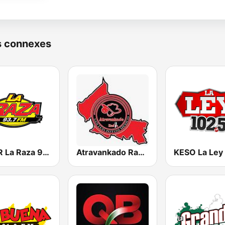
s connexes
KNOR La Raza 93.7 (US Only)
Atravankado Radio