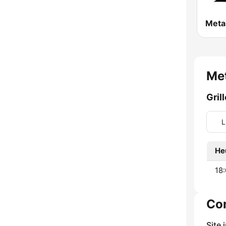
Me
Gril
L
He
18:
Co
Site 