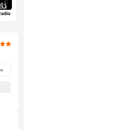
Radio
im