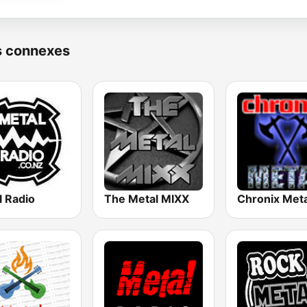
s connexes
l Radio
The Metal MIXX
Chronix Meta