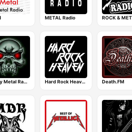
l
METAL Radio
ROCK & MET
Heavy Metal Radio
Hard Rock Heaven
Death.FM