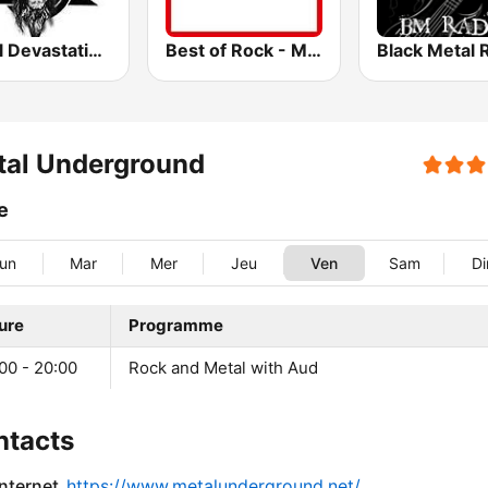
Metal Devastation Radio
Best of Rock - Metallica
Black Metal 
tal Underground
le
un
Mar
Mer
Jeu
Ven
Sam
D
ure
Programme
00 - 20:00
Rock and Metal with Aud
ntacts
internet
https://www.metalunderground.net/