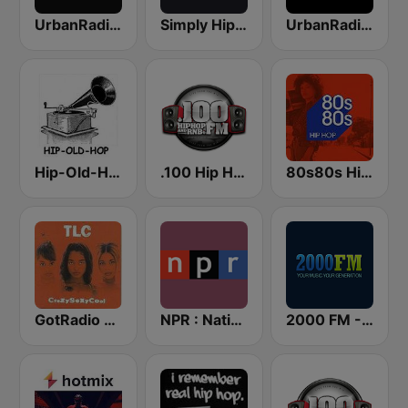
UrbanRadio - Hip Hop Hits
Simply Hip-Hop Radio
UrbanRadio - Hip Hop & RnB
Hip-Old-Hop
.100 Hip Hop and RNB.FM
80s80s Hip Hop
GotRadio - Throwback Jamz
NPR : National Public Radio
2000 FM - RNB and Hip Hop