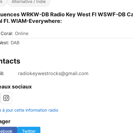
ck
Alternative / Indie
quences WRKW-DB Radio Key West Fl WSWF-DB C
l Fl. WIAM-Everywhere:
Coral:
Online
est:
DAB
ntacts
l:
radiokeywestrocks@gmail.com
aux sociaux
 à jour cette information radio
ager
cebook
Twitter