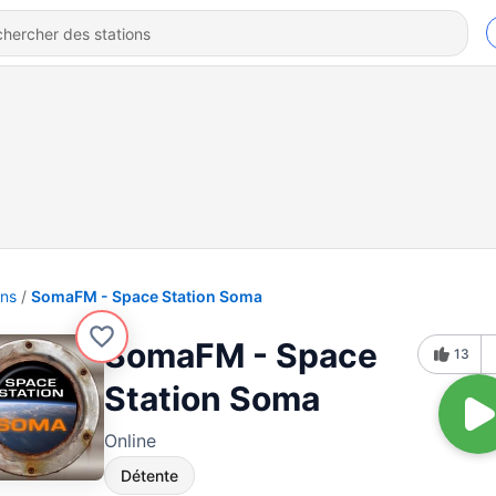
ons
SomaFM - Space Station Soma
SomaFM - Space
13
Station Soma
Online
Détente