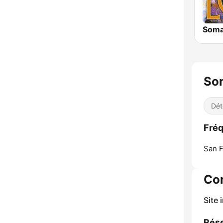
Soma
So
Dét
Fré
San F
Co
Site 
Rése