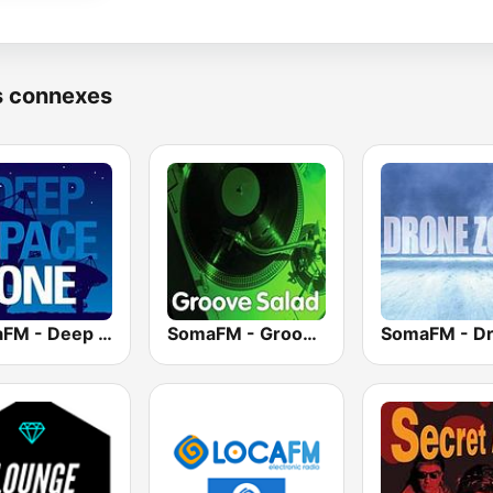
s connexes
SomaFM - Deep Space One
SomaFM - Groove Salad