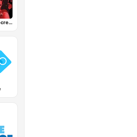
SomaFM - Secret Agent
e