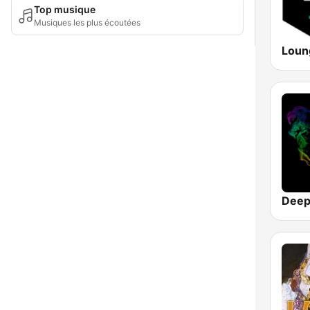
Top musique
Musiques les plus écoutées
Loun
Deep