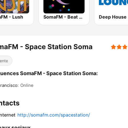
FM - Lush
SomaFM - Beat Blender
maFM - Space Station Soma
ente
quences SomaFM - Space Station Soma:
rancisco:
Online
ntacts
internet
http://somafm.com/spacestation/
aux sociaux