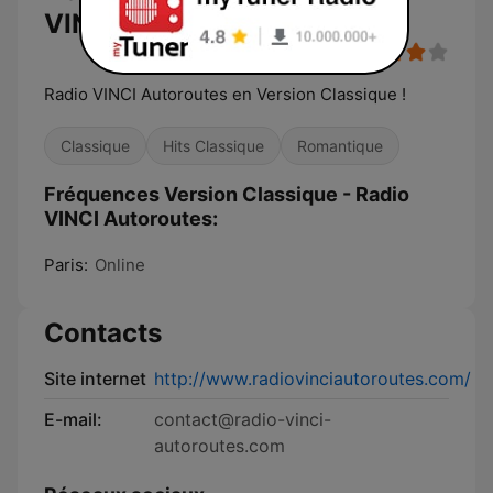
VINCI Autoroutes
Radio VINCI Autoroutes en Version Classique !
Classique
Hits Classique
Romantique
Fréquences Version Classique - Radio
VINCI Autoroutes:
Paris:
Online
Contacts
Site internet
http://www.radiovinciautoroutes.com/
E-mail:
contact@radio-vinci-
autoroutes.com