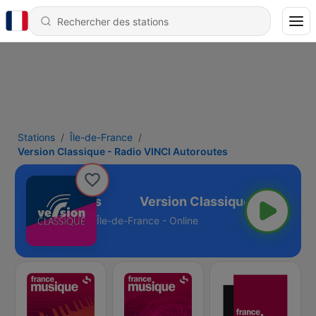
Stations
Île-de-France
Version Classique - Radio VINCI Autoroutes
VINCI Autoroutes
Île-de-France - Online