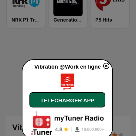
NRK P1 Trøndelag
Generations - JUL
P5 Hits
Vibration @Work en ligne
TELECHARGER APP
Vibration @Work