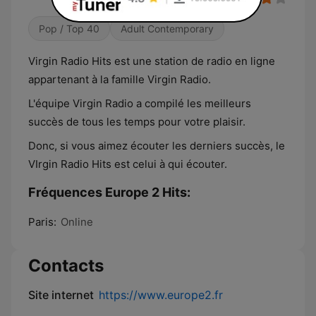
Pop / Top 40
Adult Contemporary
Virgin Radio Hits est une station de radio en ligne
appartenant à la famille Virgin Radio.
L'équipe Virgin Radio a compilé les meilleurs
succès de tous les temps pour votre plaisir.
Donc, si vous aimez écouter les derniers succès, le
VIrgin Radio Hits est celui à qui écouter.
Fréquences Europe 2 Hits:
Paris:
Online
Contacts
Site internet
https://www.europe2.fr