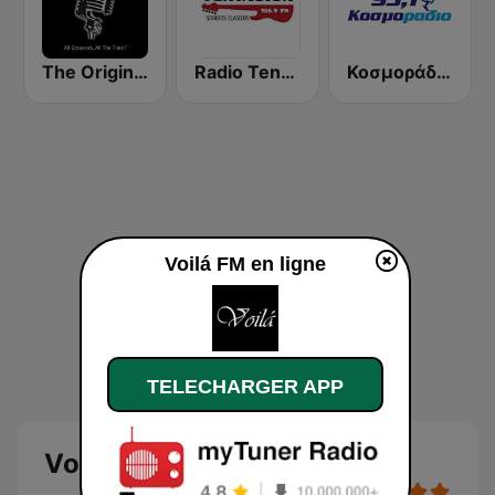
The Original Crooner Radio
Radio Tentacion Chile
Κοσμοράδιο 95.1 FM (KosmoRadio)
Voilá FM en ligne
TELECHARGER APP
Voilá FM