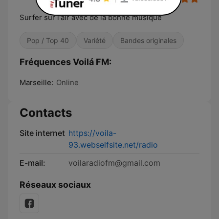
Surfer sur l'air avec de la bonne musique
Pop / Top 40
Variété
Bandes originales
Fréquences Voilá FM:
Marseille:
Online
Contacts
Site internet
https://voila-
93.webselfsite.net/radio
E-mail:
voilaradiofm@gmail.com
Réseaux sociaux