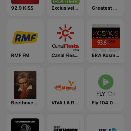
92.9 KISS
Exclusively Nat King Cole
Greatest Hits Radio USA
RMF FM
Canal Fiesta Radio
ERA Kosmos
Beethoven Radio
VIVA LA RUMBA Rumba Española
Fly 104.0 FM