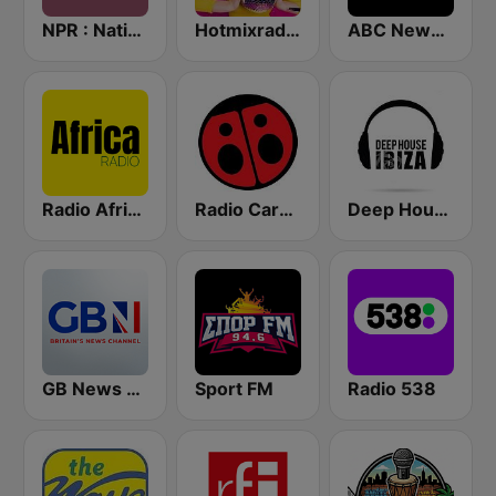
NPR : National Public Radio
Hotmixradio Disco Funk
ABC News Radio
Radio Africa 1
Radio Carolina
Deep House Ibiza
GB News Radio
Sport FM
Radio 538