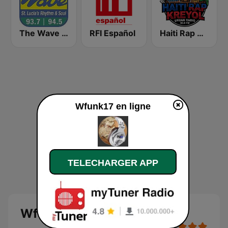
The Wave St. Lucia
RFI Español
Haiti Rap Kreyol
Wfunk17 en ligne
TELECHARGER APP
Wfunk17