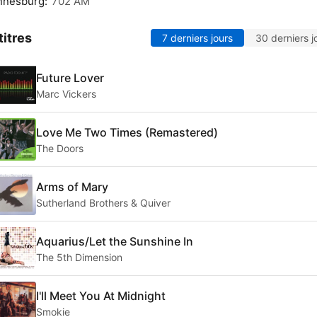
nnesburg:
702 AM
titres
7 derniers jours
30 derniers j
Future Lover
Marc Vickers
Love Me Two Times (Remastered)
The Doors
Arms of Mary
Sutherland Brothers & Quiver
Aquarius/Let the Sunshine In
The 5th Dimension
I'll Meet You At Midnight
Smokie