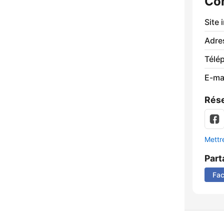
Co
Site 
Adre
Télé
E-mai
Rése
Mettre
Part
Fa