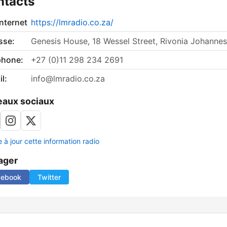
ntacts
internet
https://lmradio.co.za/
sse:
Genesis House, 18 Wessel Street, Rivonia Johanne
phone:
+27 (0)11 298 234 2691
l:
info@lmradio.co.za
aux sociaux
 à jour cette information radio
ager
cebook
Twitter