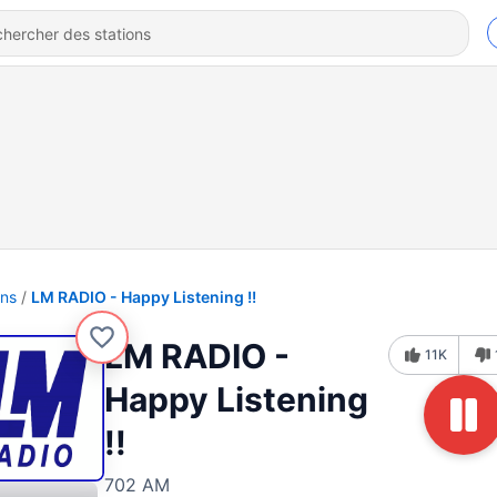
ons
LM RADIO - Happy Listening !!
LM RADIO -
11K
Happy Listening
!!
702 AM