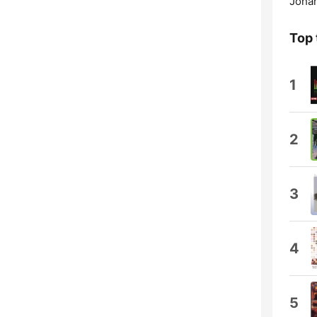
Joha
Top 
1
2
3
4
5