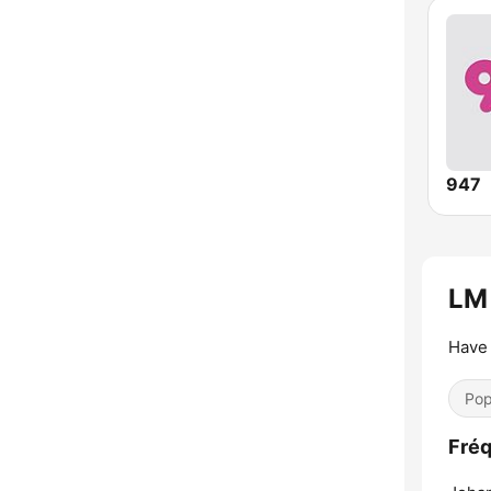
947
LM 
Have 
Pop
Fréq