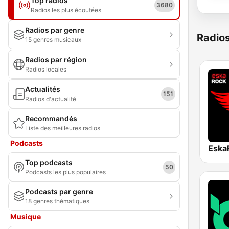
Top radios
3680
Radios les plus écoutées
Radios par genre
Radio
15 genres musicaux
Radios par région
Radios locales
Actualités
151
Radios d'actualité
Recommandés
Liste des meilleures radios
Podcasts
Top podcasts
50
Podcasts les plus populaires
Podcasts par genre
18 genres thématiques
Musique