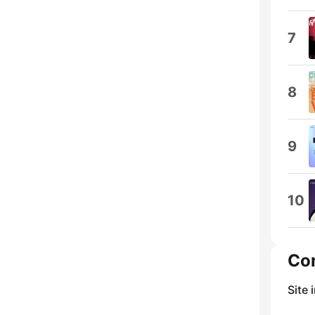
7
8
9
10
Co
Site 