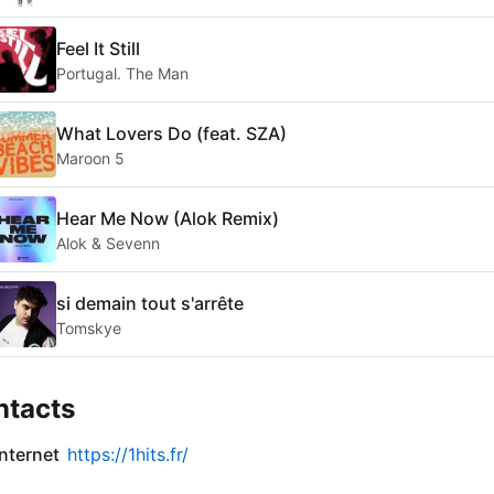
Feel It Still
Portugal. The Man
What Lovers Do (feat. SZA)
Maroon 5
Hear Me Now (Alok Remix)
Alok & Sevenn
si demain tout s'arrête
Tomskye
ntacts
internet
https://1hits.fr/