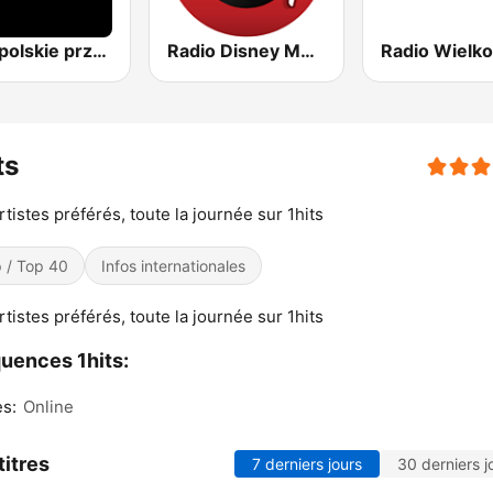
RMF polskie przeboje
Radio Disney México
ts
rtistes préférés, toute la journée sur 1hits
 / Top 40
Infos internationales
rtistes préférés, toute la journée sur 1hits
uences 1hits:
s:
Online
titres
7 derniers jours
30 derniers j