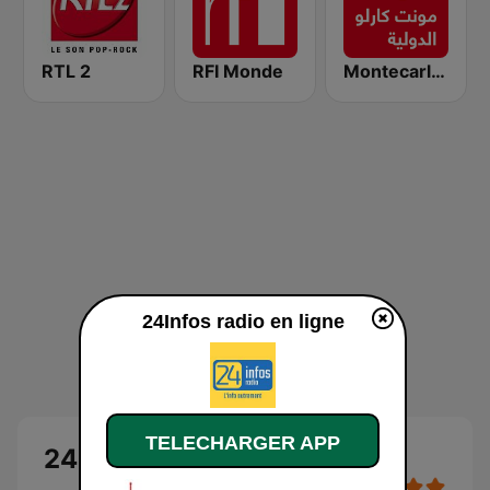
RTL 2
RFI Monde
Montecarlo al doualiya (مونت كارلو الدولية)
24Infos radio en ligne
TELECHARGER APP
24Infos radio