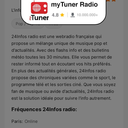
L'info autrement
Pop / Top 40
Infos
24Infos radio est une webradio française qui
propose un mélange unique de musique pop et
d'actualités. Avec des flashs info et des bulletins
météo toutes les 30 minutes. Elle vous permet de
rester informé tout en écoutant vos hits préférés.
En plus des actualités générales, 24Infos radio
propose des chroniques variées comme le sport, le
programme télé et les sorties ciné. Que vous soyez
fan de musique ou avide d'actualités, 24Infos radio
est la solution idéale pour suivre l'info autrement.
Fréquences 24Infos radio:
Paris:
Online