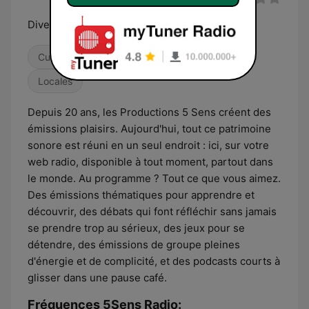
Divertissement et bonnes humeurs
Culture & Éducation
Discussions et débats
Locales
Depuis 20 ans, les Productions 5 Sens créent des
émissions plaisirs. Aujourd'hui, tout ce patrimoine
sonore est réuni en un seul endroit : ici, sur votre
web radio, disponible à tout moment, partout dans
le monde. Au programme ? Tout ce que vous aimez.
Des émissions thématiques pour apprendre et
découvrir, des débats qui font réfléchir sans jamais
se prendre trop au sérieux, des jeux pour se
détendre, des émissions de groupe pleines
d'énergie et de complicité, et des podcasts courts à
glisser dans une pause café.
Fréquences 5Sens Radio: