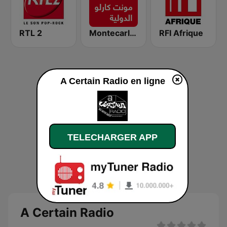
RTL 2
Montecarlo al doualiya (مونت كارلو الدولية)
RFI Afrique
A Certain Radio en ligne
TELECHARGER APP
A Certain Radio