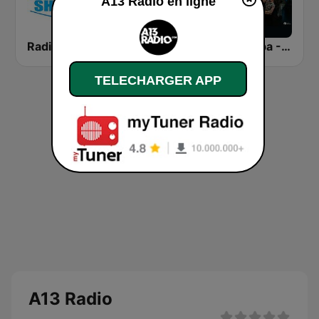
A13 Radio en ligne
Radio Shalom
Tropiques Bob Marley
Kizomba - Zouk
TELECHARGER APP
A13 Radio