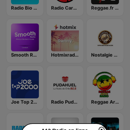
Radio Bio Bio Santiago
Radio Carolina
Reggae.fr Webradio
Smooth Radio London
Hotmixradio Sunny
Nostalgie Haiti
Joe Top 2000
Radio Pudahuel
Reggae Arte