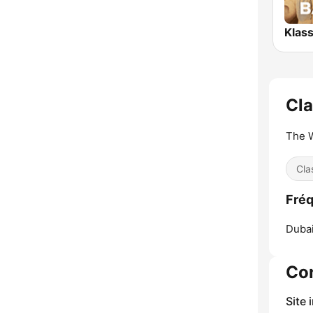
Cla
The W
Cla
Fréq
Dubai
Co
Site 