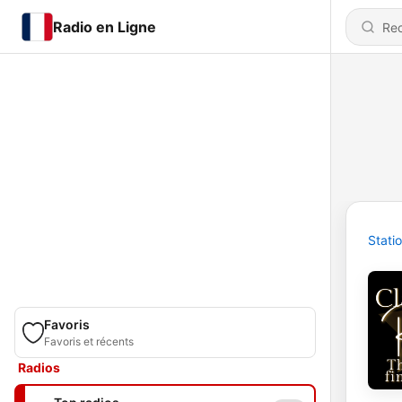
Radio en Ligne
Stati
Favoris
Favoris et récents
Radios