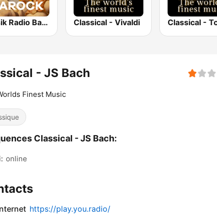
Klassik Radio Barock
Classical - Vivaldi
ssical - JS Bach
orlds Finest Music
ssique
uences Classical - JS Bach:
:
online
ntacts
internet
https://play.you.radio/