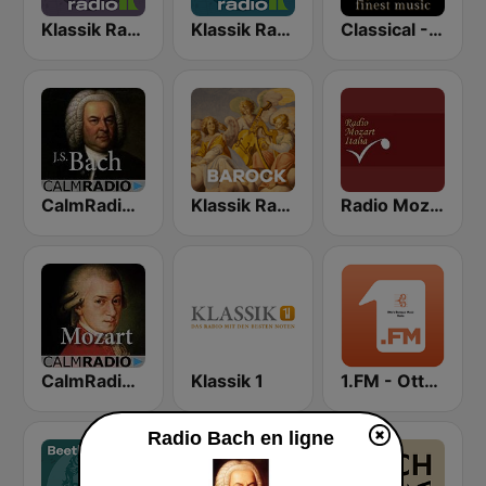
Klassik Radio Bach
Klassik Radio Mozart
Classical - JS Bach
CalmRadio.com - Bach
Klassik Radio Barock
Radio Mozart Italia
CalmRadio.com - Mozart
Klassik 1
1.FM - Otto's Baroque Music
Radio Bach en ligne