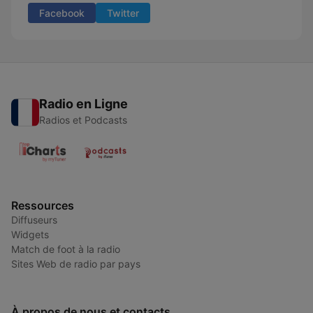
Facebook
Twitter
Radio en Ligne
Radios et Podcasts
Ressources
Diffuseurs
Widgets
Match de foot à la radio
Sites Web de radio par pays
À propos de nous et contacts