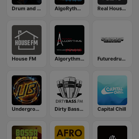
Drum and Bass UK Radio
AlgoRythme Radio House Old School
Real House Radio
House FM
Algorythme Drum & Bass
Futuredrumz Jungle Drum and Bass Radio
Underground Bass
Dirty Bass FM
Capital Chill