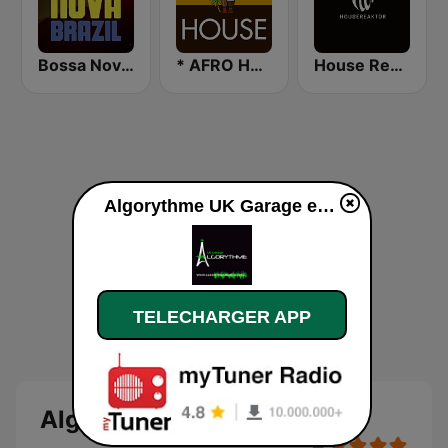
Bossa Nova Brazil
* AFRO HOUSE
House Reaktor
Algorythme UK Garage en ligne
TELECHARGER APP
Algorythme UK Garage