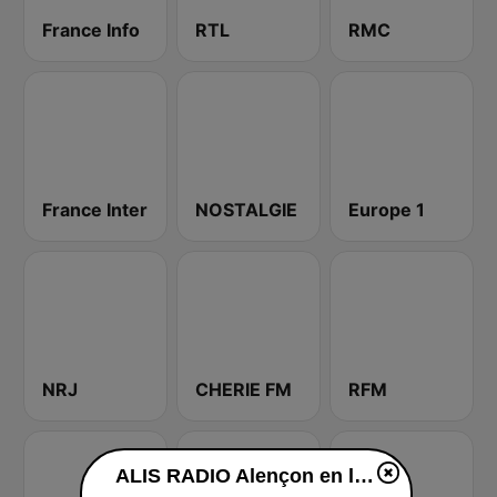
France Info
RTL
RMC
France Inter
NOSTALGIE
Europe 1
NRJ
CHERIE FM
RFM
ALIS RADIO Alençon en ligne