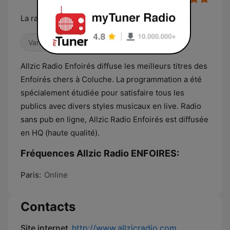
La radio référence des spectacles des Enfoirés
Variété
Allzic Radio Enfoirés diffuse les meilleurs titres des
Enfoirés chers à Coluche. La programmation a été
spécialement étudiée pour satisfaire tous les
publics avec divers styles musicaux en live. Radio
sans pub en ligne, Allzic Radio Enfoirés est diffusée
en HQ (haute qualité).
Fréquences Allzic Radio ENFOIRES:
Paris:
Online
Contacts
Site internet
http://www.allzicradio.com