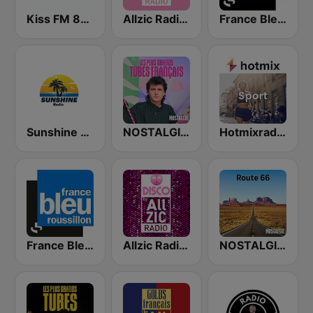
Kiss FM 80's
Allzic Radio ENFANTS 0/4 ANS
France Bleu Haute Normandie
Sunshine Radio
NOSTALGIE LES PLUS GRANDS TUBES FRANCAIS
Hotmixradio Sport
France Bleu Roussillon
Allzic Radio DISCO
NOSTALGIE ROUTE 66