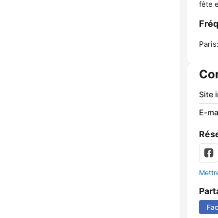
fête 
Fréq
Paris
Co
Site 
E-mai
Rése
Mettre
Part
Fa