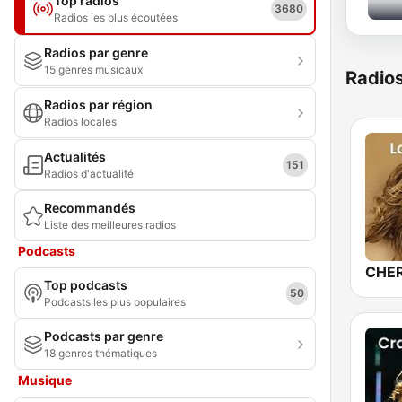
Top radios
3680
Radios les plus écoutées
Radios par genre
15 genres musicaux
Radio
Radios par région
Radios locales
Actualités
151
Radios d'actualité
Recommandés
Liste des meilleures radios
Podcasts
Top podcasts
50
Podcasts les plus populaires
Podcasts par genre
18 genres thématiques
Musique