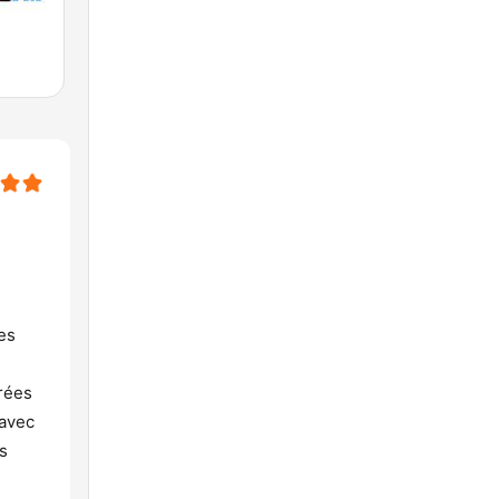
bes
irées
 avec
s