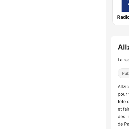
All
La ra
Pub
Allzi
pour f
fête 
et fa
des i
de Pa